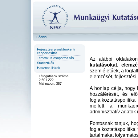
Főoldal
Fejlesztési projektenkénti
csoportosítás
Tematikus csoportosítás
Az alábbi oldalako
Statisztikák
kutatásokat, elemzé
Hasznos linkek
szemléletűek, a fogla
elemzését, fejlesztési 
Látogatások száma:
2 601 222
Mai napon: 387
A honlap célja, hogy
hozzáférését, és el
foglalkoztatáspolit
mellett a munkaerőp
adminisztratív adatok 
Fontosnak tartjuk, 
foglalkoztatáspolitik
tartalmakat folyamatosa